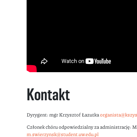
Kontakt
Dyrygent: mgr Krzysztof Łazutka
organista@kszys
Członek chóru odpowiedzialny za administrację: M
m.swierzynsk@student.uw.edu.pl