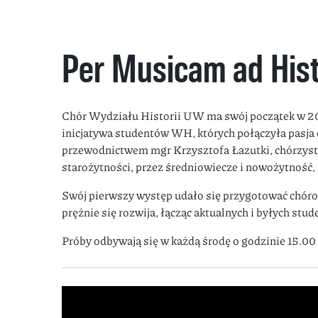
Per Musicam ad His
Chór Wydziału Historii UW ma swój początek w 202
inicjatywa studentów WH, których połączyła pasja do
przewodnictwem mgr Krzysztofa Łazutki, chórzystk
starożytności, przez średniowiecze i nowożytność,
Swój pierwszy występ udało się przygotować chórow
prężnie się rozwija, łącząc aktualnych i byłych st
Próby odbywają się w każdą środę o godzinie 15.00 n