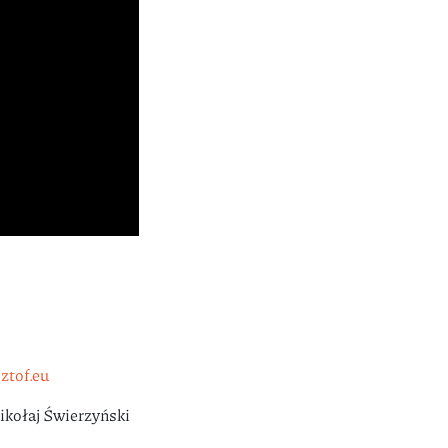
ztof.eu
ikołaj Świerzyński