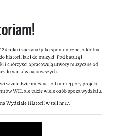
toriam!
4 roku i zaczynał jako spontaniczna, oddolna
 historii jak i do muzyki. Pod batutą i
i i chórzyści opracowują utwory muzyczne od
 aż do wieków najnowszych.
i w zaledwie miesiąc i od tamtej pory projekt
udentów WH, ale także wiele osób spoza wydziału.
a Wydziale Historii w sali nr 17.