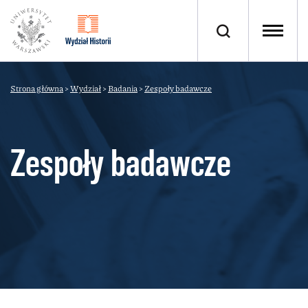
Strona główna
>
Wydział
>
Badania
>
Zespoły badawcze
Zespoły badawcze