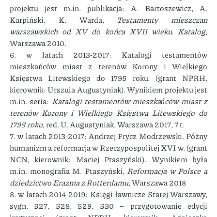
projektu jest m.in. publikacja: A. Bartoszewicz, A.
Karpiński, K. Warda,
Testamenty mieszczan
warszawskich od XV do końca XVII wieku. Katalog
,
Warszawa 2010.
6. w latach 2013-2017: Katalogi testamentów
mieszkańców miast z terenów Korony i Wielkiego
Księstwa Litewskiego do 1795 roku. (grant NPRH,
kierownik: Urszula Augustyniak). Wynikiem projektu jest
m.in. seria:
Katalogi testamentów mieszkańców miast z
terenów Korony i Wielkiego Księstwa Litewskiego do
1795 roku
, red. U. Augustyniak, Warszawa 2017, 7 t.
7. w latach 2013-2017: Andrzej Frycz Modrzewski. Późny
humanizm a reformacja w Rzeczypospolitej XVI w. (grant
NCN, kierownik: Maciej Ptaszyński). Wynikiem była
m.in. monografia M. Ptaszyński,
Reformacja w Polsce a
dziedzictwo Erazma z
Rotterdamu
, Warszawa 2018
8. w latach 2014-2019: Księgi ławnicze Starej Warszawy,
sygn. 527, 528, 529, 530 – przygotowanie edycji