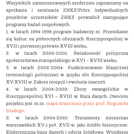
Wszystkich zainteresowanych serdecznie zapraszamy na
spotkania i seminaria ZHKS!Prócz indywidualnych
projektów uczestników ZHKS prowadził następujące
programy badań zespołowych:
1. w latach 1994-1998 program badawczy nt. Przenikanie
się kultur na północnych obszarach Rzeczypospolitej w
XVII i pierwszej połowie XVIII wieku;
2. w latach 2000-2001: Świadomość polityczna
społeczeństwa staropolskiego w XVI – XVIII wieku;
3. w latach 2002-2004: Funkcjonowanie klasycznej
terminologii politycznej w języku elit Rzeczypospolitej
XV-XVIII w. Zakres recepcji i ewolucja znaczeń.
4. w latach 2004-2009: Zbory ewangelickie w
Rzeczypospolitej XVI – XVIII w. Baza danych. Owocem
projektu jest m.in.
mapa stworzona przez prof. Bogumiła
Szadego
.
5. w latach 2004-2010: Testamenty mieszczan
warszawskich XV-1 poł. XVII w. jako źródło historyczne.
Elektroniczna baza danych i edycja źródłowa. Wynikiem