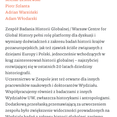
Piotr Szlanta
Adrian Warsiński
Adam Włodarski
Zespół Badania Historii Globalnej / Warsaw Centre for
Global History pełni rolę platformy dla dyskusji i
wymiany doświadczeń z zakresu badań historii krajów
pozaeuropejskich, jak też zjawisk ściśle związanych z
dziejami Europy i Polski, jednocześnie wchodzących w
krąg zainteresowań historii globalnej – najszybciej
rozwijającej się w ostatnich 20 latach dziedziny
historiografii.
Uczestnictwo w Zespole jest też otwarte dla innych
pracowników naukowych i doktorantów Wydziału.
Współpracujemy również z badaczami z innych
Wydziałów UW, zwłaszcza historykami i antropologami.
Dodatkową przesłanką przemawiającą za utworzeniem
zespołu było zwiększenie widoczności prowadzonych na
Wydziale badań z zakresu historii globalnej, zarówno