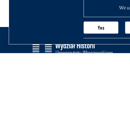
We us
Yes
Wydział Historii
Uniwersytetu Warszawskiego
Krakowskie Przedmieście 26/28,
00-927 Warszawa
Na skróty
Szybko do celu