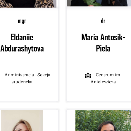
mgr
dr
Eldaniie
Maria Antosik-
Abdurashytova
Piela
Administracja - Sekcja
Centrum im.
studencka
Anielewicza