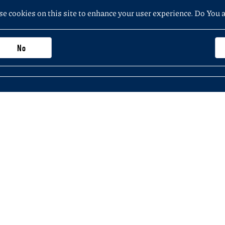
e cookies on this site to enhance your user experience. Do You 
No
Zobacz też
Inne dokume