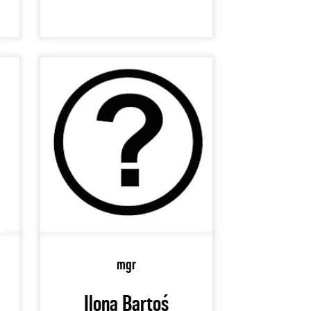
mgr
Ilona Bartoś