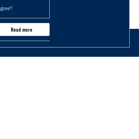
agree?
Read more
nty