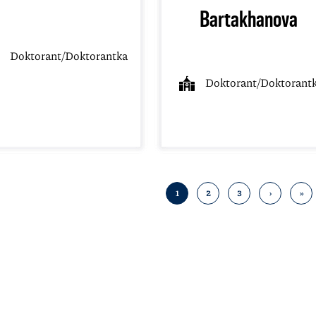
Bartakhanova
Doktorant/Doktorantka
Doktorant/Doktorant
1
2
3
›
»