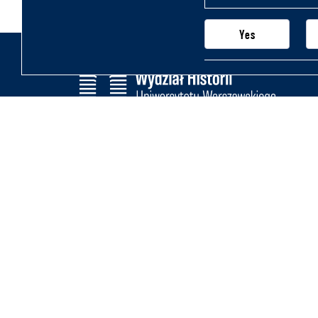
Yes
Wydział Historii
Uniwersytetu Warszawskiego
Krakowskie Przedmieście 26/28,
00-927 Warszawa
Na skróty
Szybko do celu
Newsletter
Zakupy, wnioski zakupowe