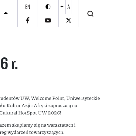
EN
+
A
-
Włącz wysoki kontrast
Wyłącz wysoki kontrast
A
6 r.
tudentów UW, Welcome Point, Uniwersyteckie
Kultur Azji i Afryki zapraszają na
– Cultural HotSpot UW 2026!
razem skupiamy się na warsztatach i
ereg wydarzeń towarzyszących.