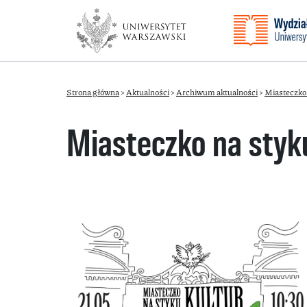
Strona główna
>
Aktualności
>
Archiwum aktualności
>
Miasteczko 
Miasteczko na styku