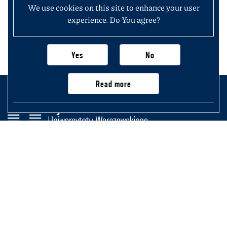
We use cookies on this site to enhance your user
experience. Do You agree?
Yes
No
Read more
Wydział Historii
Uniwersytetu Warszawskiego
Krakowskie Przedmieście 26/28,
00-927 Warszawa