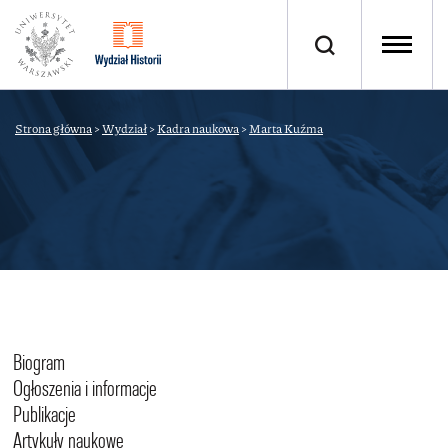
Strona główna
>
Wydział
>
Kadra naukowa
>
Marta Kuźma
Biogram
Ogłoszenia i informacje
Publikacje
Artykuły naukowe