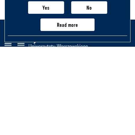
Yes
No
Read more
Wydział Historii
Uniwersytetu Warszawskiego
Krakowskie Przedmieście 26/28,
00-927 Warszawa
Na skróty
Newsletter