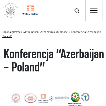
Strona główna
>
Aktualności
>
Archiwum aktualności
>
Konferencja “Azerbaijan –
Poland”
Konferencja “Azerbaijan
– Poland”