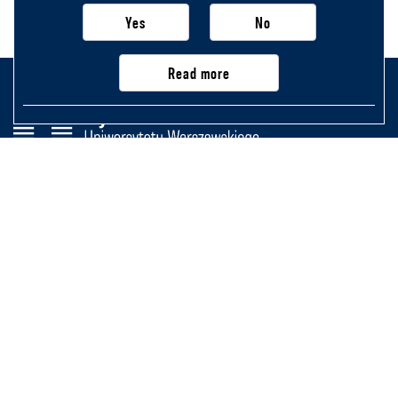
Yes
No
Read more
Wydział Historii
Uniwersytetu Warszawskiego
Krakowskie Przedmieście 26/28,
00-927 Warszawa
Na skróty
Newsletter