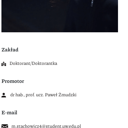
Zakład
Doktorant/Doktorantka
Promotor
dr hab., prof. ucz. Paweł Żmudzki
E-mail
m.stachowicz4@student.uw.edu.pl