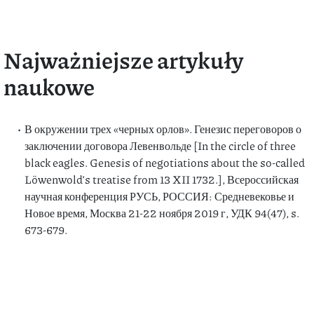
Najważniejsze artykuły
naukowe
В окружении трех «черных орлов». Генезис переговоров о
заключении договора Левенвольде [In the circle of three
black eagles. Genesis of negotiations about the so-called
Löwenwold’s treatise from 13 XII 1732.], Всероссийская
научная конференция РУСЬ, РОССИЯ: Средневековье и
Новое время, Москва 21-22 ноября 2019 г, УДК 94(47), s.
673-679.