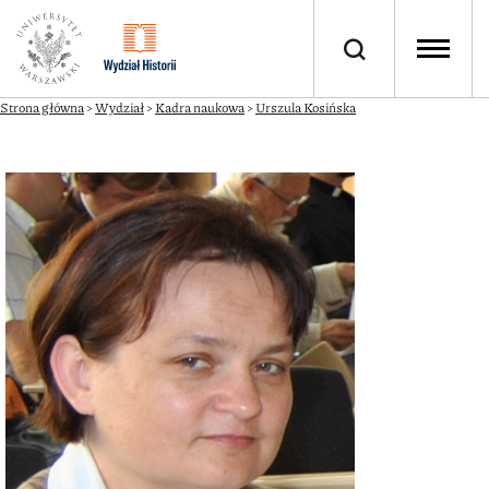
Strona główna
>
Wydział
>
Kadra naukowa
>
Urszula Kosińska