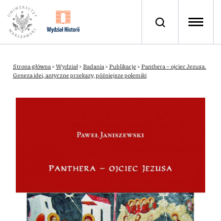
Strona główna
>
Wydział
>
Badania
>
Publikacje
>
Panthera – ojciec Jezusa.
Geneza idei, antyczne przekazy, późniejsze polemiki