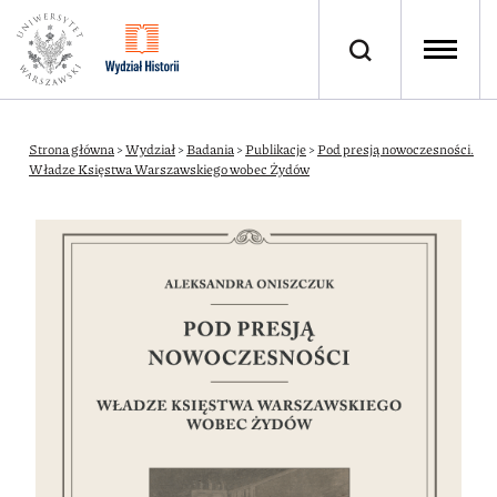
Strona główna
>
Wydział
>
Badania
>
Publikacje
>
Pod presją nowoczesności.
Władze Księstwa Warszawskiego wobec Żydów