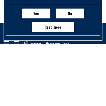
Yes
No
Read more
Wydział Historii
Uniwersytetu Warszawskiego
Krakowskie Przedmieście 26/28,
00-927 Warszawa
Na skróty