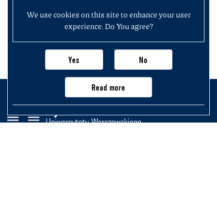
We use cookies on this site to enhance your user
experience. Do You agree?
Yes
No
Read more
Wydział Historii
Uniwersytetu Warszawskiego
Krakowskie Przedmieście 26/28,
00-927 Warszawa