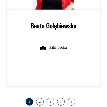
Beata Gołębiewska
Biblioteka
1
2
3
›
»