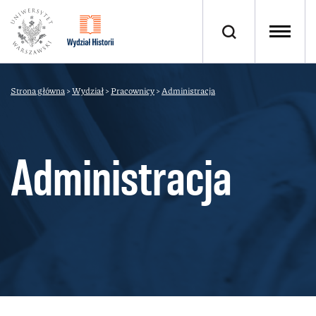
Strona główna
>
Wydział
>
Pracownicy
>
Administracja
Administracja