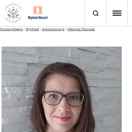
Strona główna
>
Wydział
>
Administracja
>
Viktoriia Cherniak