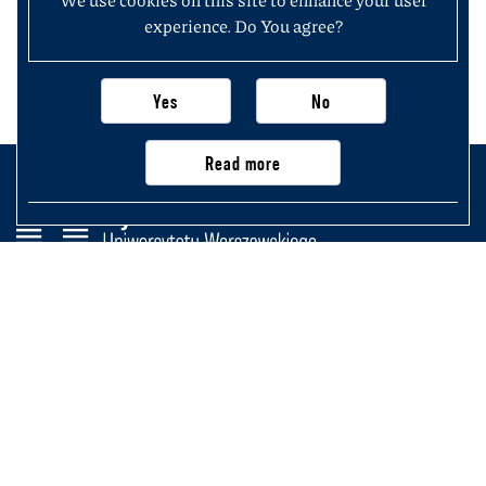
experience. Do You agree?
Yes
No
Read more
Wydział Historii
Uniwersytetu Warszawskiego
Krakowskie Przedmieście 26/28,
00-927 Warszawa