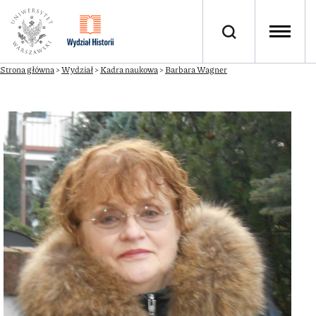
Strona główna
>
Wydział
>
Kadra naukowa
>
Barbara Wagner