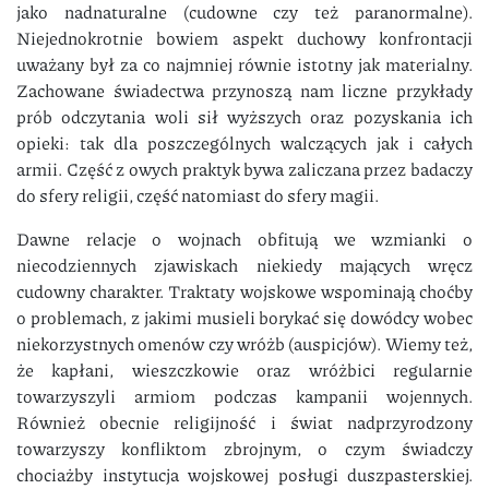
jako nadnaturalne (cudowne czy też paranormalne).
Niejednokrotnie bowiem aspekt duchowy konfrontacji
uważany był za co najmniej równie istotny jak materialny.
Zachowane świadectwa przynoszą nam liczne przykłady
prób odczytania woli sił wyższych oraz pozyskania ich
opieki: tak dla poszczególnych walczących jak i całych
armii. Część z owych praktyk bywa zaliczana przez badaczy
do sfery religii, część natomiast do sfery magii.
Dawne relacje o wojnach obfitują we wzmianki o
niecodziennych zjawiskach niekiedy mających wręcz
cudowny charakter. Traktaty wojskowe wspominają choćby
o problemach, z jakimi musieli borykać się dowódcy wobec
niekorzystnych omenów czy wróżb (auspicjów). Wiemy też,
że kapłani, wieszczkowie oraz wróżbici regularnie
towarzyszyli armiom podczas kampanii wojennych.
Również obecnie religijność i świat nadprzyrodzony
towarzyszy konfliktom zbrojnym, o czym świadczy
chociażby instytucja wojskowej posługi duszpasterskiej.