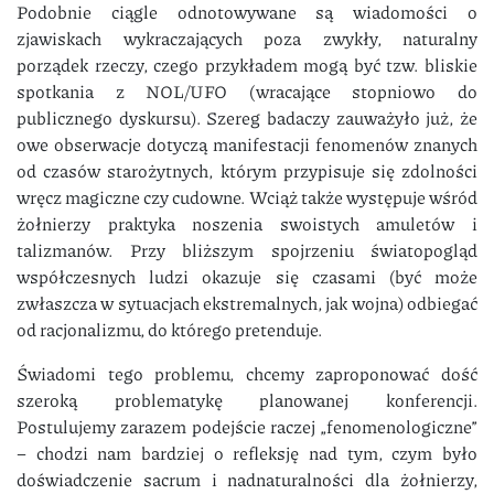
Podobnie ciągle odnotowywane są wiadomości o
zjawiskach wykraczających poza zwykły, naturalny
porządek rzeczy, czego przykładem mogą być tzw. bliskie
spotkania z NOL/UFO (wracające stopniowo do
publicznego dyskursu). Szereg badaczy zauważyło już, że
owe obserwacje dotyczą manifestacji fenomenów znanych
od czasów starożytnych, którym przypisuje się zdolności
wręcz magiczne czy cudowne. Wciąż także występuje wśród
żołnierzy praktyka noszenia swoistych amuletów i
talizmanów. Przy bliższym spojrzeniu światopogląd
współczesnych ludzi okazuje się czasami (być może
zwłaszcza w sytuacjach ekstremalnych, jak wojna) odbiegać
od racjonalizmu, do którego pretenduje.
Świadomi tego problemu, chcemy zaproponować dość
szeroką problematykę planowanej konferencji.
Postulujemy zarazem podejście raczej „fenomenologiczne”
– chodzi nam bardziej o refleksję nad tym, czym było
doświadczenie sacrum i nadnaturalności dla żołnierzy,