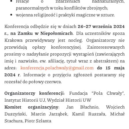
relacje o zdarzeniach nadnaturalnych,
paranormalnych w toku konfliktów zbrojnych;
wojenna religijność i praktyki magiczne w sztuce.
Konferencja odbędzie się w dniach
26–27 września 2024
r., na Zamku w Niepołomicach
. Dla uczestników spoza
Krakowa przewidywany jest nocleg. Organizatorzy nie
przewidują opłaty konferencyjnej. Zainteresowanych
prosimy o nadsyłanie propozycji wystąpień (zawierających
imię i nazwisko, ew. afiliację, tytuł wraz z abstraktem) na
adres:
konferencja.polachwaly@gmail.com
do 15 maja
2024
r
. Informacje o przyjęciu zgłoszeń postaramy się
rozesłać do połowy czerwca.
Organizatorzy konferencji
: Fundacja “Pola Chwały”,
Instytut Historii UJ, Wydział Historii UW
Komitet organizacyjny
: Jan Błachnio, Wojciech
Duszyński, Marcin Jarząbek, Kamil Ruszała, Michał
Stachura, Piotr Szlanta