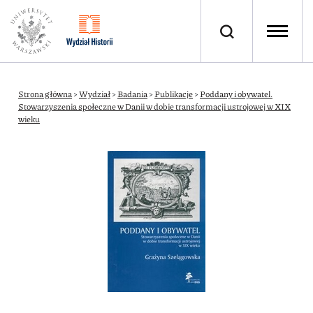
Strona główna
>
Wydział
>
Badania
>
Publikacje
>
Poddany i obywatel.
Stowarzyszenia społeczne w Danii w dobie transformacji ustrojowej w XIX
wieku