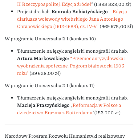
II Rzeczypospolitej. Edycja źródeł
” (1 585 528,00 zł)
Projekt dra hab.
Konrada Bobiatyńskiego
–
Edycja
diariusza wojewody witebskiego Jana Antoniego
Chrapowickiego (1612-1685), cz. IV-VI
(969 675,00 zł)
W programie Uniwersalia 2.1 (konkurs 10)
Tłumaczenie na język angielski monografii dra hab.
Artura Markowskiego
:
“Przemoc antyżydowska i
wyobrażenia społeczne. Pogrom białostocki 1906
roku”
(59 628,00 zł)
W programie Uniwersalia 2.1 (konkurs 11)
Tłumaczenie na język angielski monografii dra hab.
Macieja Ptaszyńskiego
„
Reformacja w Polsce a
dziedzictwo Erazma z Rotterdamu
”(153 000 zł).
Narodowy Program Rozwoju Humanistyki realizowany